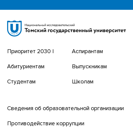
Научная библиотека
Сибирский ботанический сад
Эндаумент-фонд
Приоритет 2030 |
Аспирантам
Томский региональный центр коллективного
пользования
Абитуриентам
Выпускникам
Бизнес-инкубатор
Студентам
Школам
Транссибирский научный путь
Открытый университет
Сведения об образовательной организации
Парк социогуманитарных технологий ТГУ
Английский для всех
Противодействие коррупции