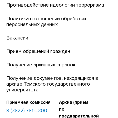
Центр тестирования иностранных граждан
Противодействие идеологии терроризма
ТГУ
Интернет-лицей
Политика в отношении обработки
персональных данных
Открытые онлайн-курсы (MOOCs)
Вакансии
Платежи онлайн
Банк инициатив по развитию университета
Прием обращений граждан
Получение архивных справок
Получение документов, находящихся в
архиве Томского государственного
университета
Приемная комиссия
Архив (прием
по
8 (3822) 785–300
предварительной