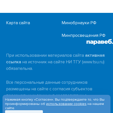
Карта сайта
Минобрнауки РФ
Минпросвещения РФ
При использовании материалов сайта
активная
ссылка
на источник на сайте НИ ТГУ (www.tsu.ru)
обязательна.
Все персональные данные сотрудников
размещены на сайте с согласия субъектов
персональных данных в соответствии с
Нажимая кнопку «Согласен», Вы подтверждаете то, что Вы
требованиями
проинформированы об
использовании cookies
на нашем
сайте.
Федерального закона от 27.07.2006 № 152-ФЗ