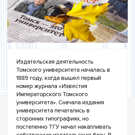
ЖУРНАЛЫ ТОМСКОГО ГОСУДАРСТВЕННОГО
УНИВЕРСИТЕТА
ЖУРНАЛЫ ТГУ, ИНДЕКСИРУЕМЫЕ В WOS И
SCOPUS
ИЗДАТЕЛЬСТВО ТГУ
ИЗВЕСТИЯ ВУЗОВ. ФИЗИКА
Издательская деятельность
ТРУДЫ ТГУ
Томского университета началась в
1889 году, когда вышел первый
номер журнала «Известия
Императорского Томского
университета». Сначала издания
университета печатались в
сторонних типографиях, но
постепенно ТГУ начал накапливать
собственную издательскую базу. В