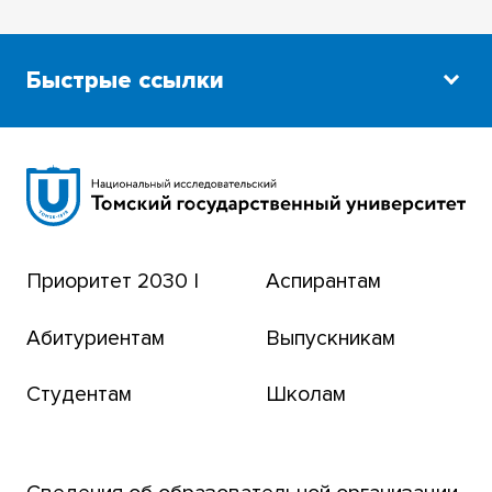
Быстрые ссылки
Научная библиотека
Сибирский ботанический сад
Эндаумент-фонд
Приоритет 2030 |
Аспирантам
Томский региональный центр коллективного
пользования
Абитуриентам
Выпускникам
Бизнес-инкубатор
Студентам
Школам
Транссибирский научный путь
Открытый университет