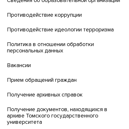
Сведения об образовательной организации
Парк социогуманитарных технологий ТГУ
Английский для всех
Противодействие коррупции
Центр тестирования иностранных граждан
Противодействие идеологии терроризма
ТГУ
Интернет-лицей
Политика в отношении обработки
персональных данных
Открытые онлайн-курсы (MOOCs)
Вакансии
Платежи онлайн
Банк инициатив по развитию университета
Прием обращений граждан
Получение архивных справок
Получение документов, находящихся в
архиве Томского государственного
университета