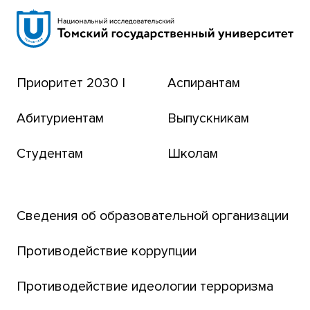
Научная библиотека
Сибирский ботанический сад
Эндаумент-фонд
Приоритет 2030 |
Аспирантам
Томский региональный центр коллективного
пользования
Абитуриентам
Выпускникам
Бизнес-инкубатор
Студентам
Школам
Транссибирский научный путь
Открытый университет
Сведения об образовательной организации
Парк социогуманитарных технологий ТГУ
Английский для всех
Противодействие коррупции
Центр тестирования иностранных граждан
Противодействие идеологии терроризма
ТГУ