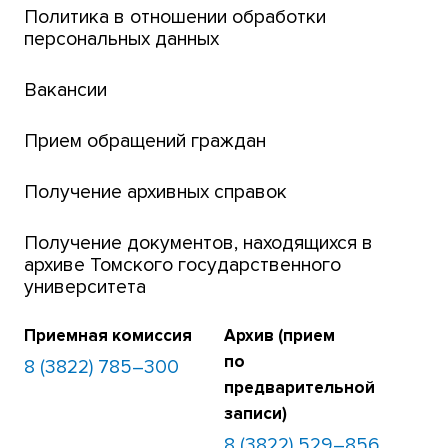
Интернет-лицей
Политика в отношении обработки
персональных данных
Открытые онлайн-курсы (MOOCs)
Вакансии
Платежи онлайн
Банк инициатив по развитию университета
Прием обращений граждан
Получение архивных справок
Получение документов, находящихся в
архиве Томского государственного
университета
Приемная комиссия
Архив (прием
по
8 (3822) 785–300
предварительной
записи)
8 (3822) 529–856,