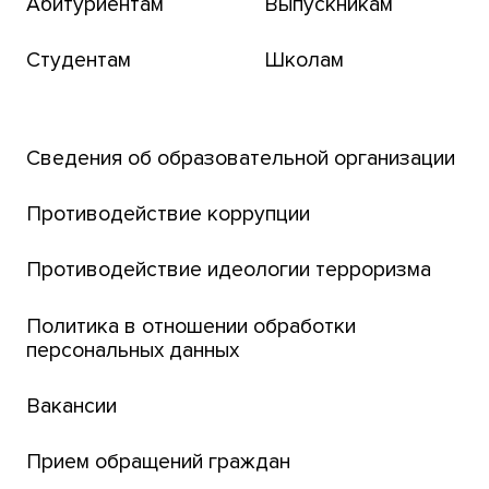
Абитуриентам
Выпускникам
Бизнес-инкубатор
Студентам
Школам
Транссибирский научный путь
Открытый университет
Сведения об образовательной организации
Парк социогуманитарных технологий ТГУ
Английский для всех
Противодействие коррупции
Центр тестирования иностранных граждан
Противодействие идеологии терроризма
ТГУ
Интернет-лицей
Политика в отношении обработки
персональных данных
Открытые онлайн-курсы (MOOCs)
Вакансии
Платежи онлайн
Банк инициатив по развитию университета
Прием обращений граждан