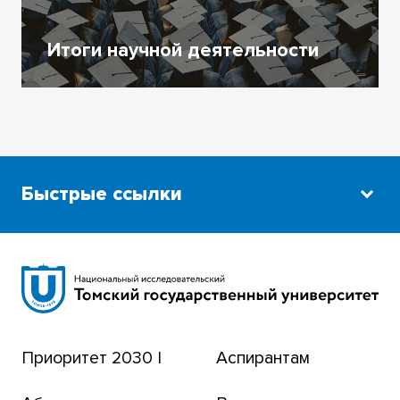
Итоги научной деятельности
Быстрые ссылки
Научная библиотека
Сибирский ботанический сад
Эндаумент-фонд
Приоритет 2030 |
Аспирантам
Томский региональный центр коллективного
пользования