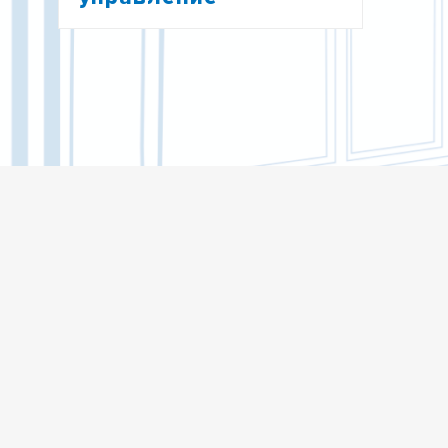
ОТДЕЛ ОРГАНИЗАЦИИ И
СОПРОВОЖДЕНИЯ НАУЧНО-
ИССЛЕДОВАТЕЛЬСКИХ И ОПЫТНО-
КОНСТРУКТОРСКИХ РАБОТ
ОТДЕЛ ИНТЕЛЛЕКТУАЛЬНОЙ
СОБСТВЕННОСТИ ТГУ
ОТДЕЛ СТАНДАРТИЗАЦИИ,
МЕТРОЛОГИИ И КОНТРОЛЯ КАЧЕСТВА
НИОКР
ОТДЕЛ НАУЧНО-ТЕХНИЧЕСКОЙ
ИНФОРМАЦИИ
ЦЕНТРЫ КОЛЛЕКТИВНОГО
ПОЛЬЗОВАНИЯ
ЦЕНТР МЕЖДУНАРОДНОГО
НАУЧНОГО СОТРУДНИЧЕСТВА