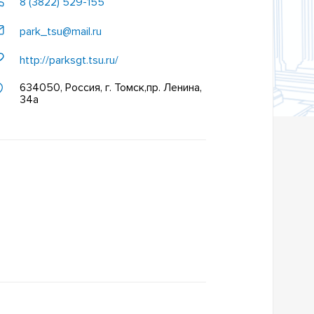
8 (3822) 529-155
park_tsu@mail.ru
http://parksgt.tsu.ru/
634050, Россия, г. Томск,пр. Ленина,
34а