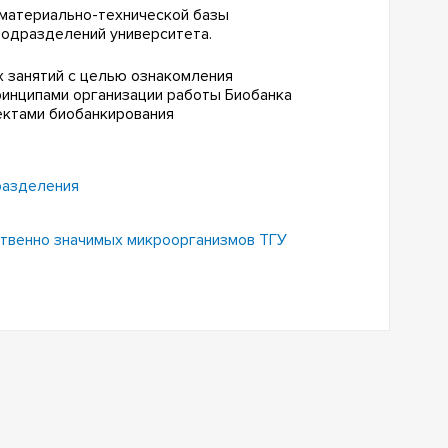
 материально-технической базы
подразделений университета.
 занятий с целью ознакомления
ринципами организации работы Биобанка
ектами биобанкирования
разделения
ственно значимых микроорганизмов ТГУ