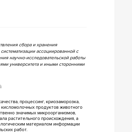
твления сбора и хранения
 систематизации ассоциированной с
ения научно-исследовательской работы
иями университета и иными сторонними
:
ачества, процессинг, криозаморозка,
, кисломолочных продуктов животного
ственно значимых микроорганизмов,
ала растительного происхождения, а
иологическим материалом информации
ьских работ.