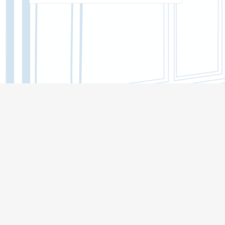
ОТДЕЛ ОРГАНИЗАЦИИ И
СОПРОВОЖДЕНИЯ НАУЧНО-
ИССЛЕДОВАТЕЛЬСКИХ И ОПЫТНО-
КОНСТРУКТОРСКИХ РАБОТ
ОТДЕЛ ИНТЕЛЛЕКТУАЛЬНОЙ
СОБСТВЕННОСТИ ТГУ
ОТДЕЛ СТАНДАРТИЗАЦИИ,
МЕТРОЛОГИИ И КОНТРОЛЯ КАЧЕСТВА
НИОКР
ОТДЕЛ НАУЧНО-ТЕХНИЧЕСКОЙ
ИНФОРМАЦИИ
ЦЕНТРЫ КОЛЛЕКТИВНОГО
ПОЛЬЗОВАНИЯ
ЦЕНТР МЕЖДУНАРОДНОГО
НАУЧНОГО СОТРУДНИЧЕСТВА