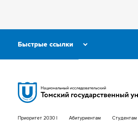
Быстрые ссылки
Научная библиотека
Бизнес-
Сибирский ботанический сад
Трансси
Эндаумент-фонд
Открыты
Томский региональный центр
Парк со
коллективного пользования
техноло
Приоритет 2030 |
Абитуриентам
Студентам