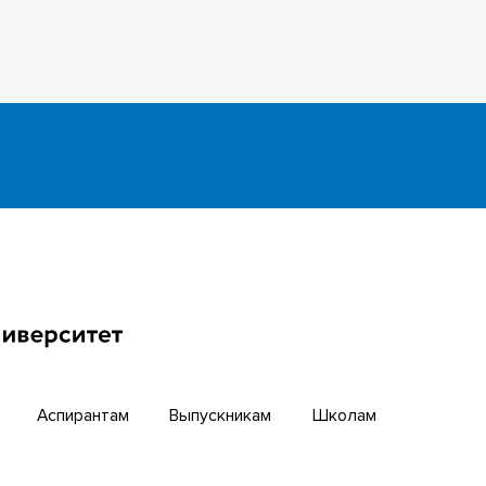
инкубатор
Английский для всех
бирский научный путь
Центр тестирования ино
граждан ТГУ
й университет
Интернет-лицей
циогуманитарных
гий ТГУ
Открытые онлайн-курсы
Аспирантам
Выпускникам
Школам