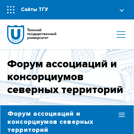
Сайты ТГУ
Форум ассоциаций и
консорциумов
северных территорий
Форум ассоциаций и
консорциумов северных
территорий