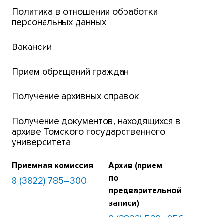
Интернет-лицей
Политика в отношении обработки
персональных данных
Открытые онлайн-курсы (MOOCs)
Вакансии
Платежи онлайн
Банк инициатив по развитию университета
Прием обращений граждан
Получение архивных справок
Получение документов, находящихся в
архиве Томского государственного
университета
Приемная комиссия
Архив (прием
по
8 (3822) 785–300
предварительной
записи)