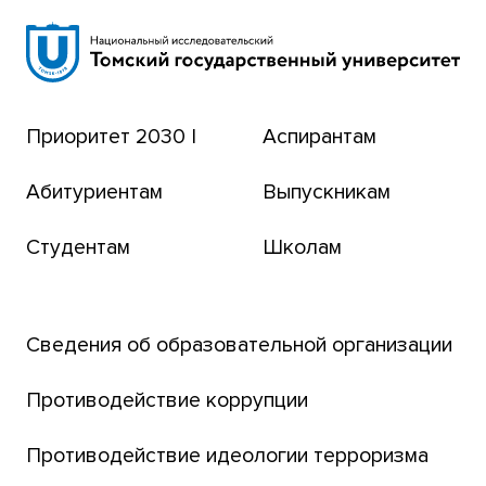
Научная библиотека
Сибирский ботанический сад
Эндаумент-фонд
Приоритет 2030 |
Аспирантам
Томский региональный центр коллективного
пользования
Абитуриентам
Выпускникам
Бизнес-инкубатор
Студентам
Школам
Транссибирский научный путь
Открытый университет
Сведения об образовательной организации
Парк социогуманитарных технологий ТГУ
Английский для всех
Противодействие коррупции
Центр тестирования иностранных граждан
Противодействие идеологии терроризма
ТГУ