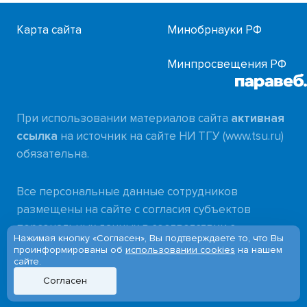
Карта сайта
Минобрнауки РФ
Минпросвещения РФ
При использовании материалов сайта
активная
ссылка
на источник на сайте НИ ТГУ (www.tsu.ru)
обязательна.
Все персональные данные сотрудников
размещены на сайте с согласия субъектов
персональных данных в соответствии с
Нажимая кнопку «Согласен», Вы подтверждаете то, что Вы
требованиями
проинформированы об
использовании cookies
на нашем
сайте.
Федерального закона от 27.07.2006 № 152-ФЗ
«О персональных данных»
Согласен