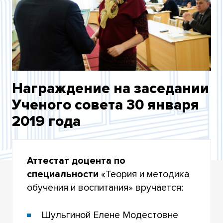
АПРЕЛЬ
МАЙ
ТОРЖ. УС 31 МАЯ
Награждение на заседании
ИЮНЬ
Ученого совета 30 января
СЕНТЯБРЬ
2019 года
ОКТЯБРЬ
ДЕКАБРЬ
Аттестат доцента по
специальности
«Теория и методика
обучения и воспитания» вручается:
Шульгиной Елене Модестовне