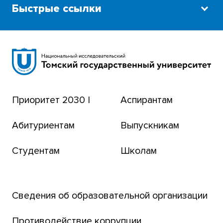
Быстрые ссылки
Научная библиотека
Сибирский ботанический сад
Эндаумент-фонд
Приоритет 2030 |
Аспирантам
Томский региональный центр коллективного
пользования
Абитуриентам
Выпускникам
Бизнес-инкубатор
Студентам
Школам
Транссибирский научный путь
Открытый университет
Сведения об образовательной организации
Парк социогуманитарных технологий ТГУ
Английский для всех
Противодействие коррупции