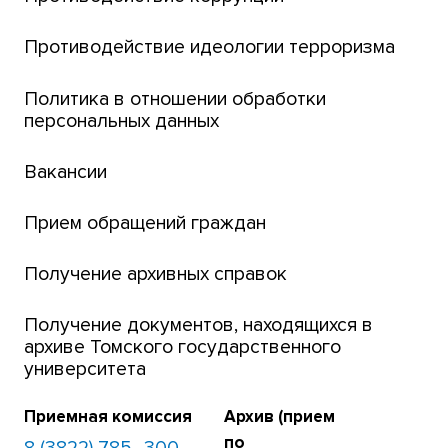
Центр тестирования иностранных граждан
Противодействие идеологии терроризма
ТГУ
Интернет-лицей
Политика в отношении обработки
персональных данных
Открытые онлайн-курсы (MOOCs)
Вакансии
Платежи онлайн
Банк инициатив по развитию университета
Прием обращений граждан
Получение архивных справок
Получение документов, находящихся в
архиве Томского государственного
университета
Приемная комиссия
Архив (прием
по