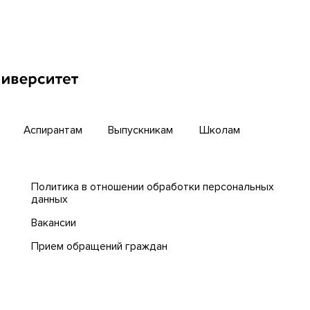
инкубатор
Английский для всех
бирский научный путь
Центр тестирования ино
граждан ТГУ
й университет
Интернет-лицей
циогуманитарных
гий ТГУ
Открытые онлайн-курсы
Аспирантам
Выпускникам
Школам
Политика в отношении обработки персональных
данных
Вакансии
Прием обращений граждан