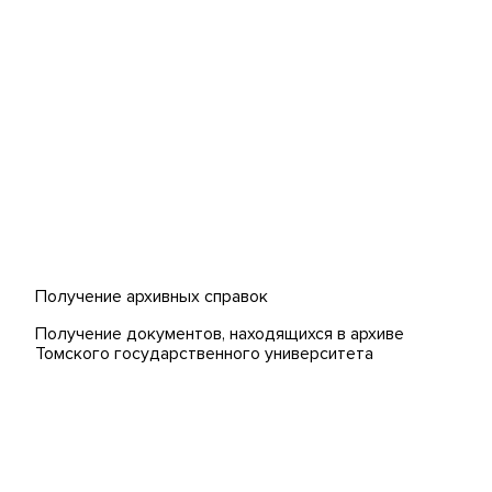
Платежи онлайн
странных
Банк инициатив по развитию
университета
 (MOOCs)
Получение архивных справок
Получение документов, находящихся в архиве
Томского государственного университета