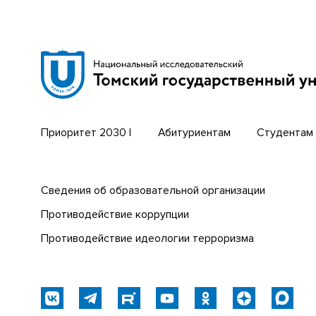
Научная библиотека
Бизнес-
Сибирский ботанический сад
Трансси
Эндаумент-фонд
Открыты
Томский региональный центр
Парк со
коллективного пользования
техноло
Приоритет 2030 |
Абитуриентам
Студентам
Сведения об образовательной организации
Противодействие коррупции
Противодействие идеологии терроризма