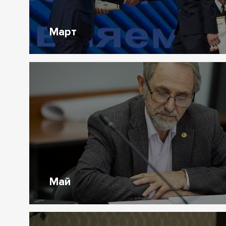
Март
Май