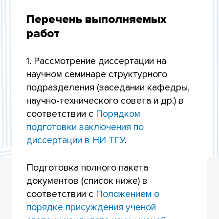
РЕГУЛИРОВАНИЕ ДЕЯТЕЛЬНОСТИ
Перечень выполняемых
ДИССОВЕТОВ
работ
ДОРОЖНАЯ КАРТА СОИСКАТЕЛЯ
1. Рассмотрение диссертации на
ТРЕБОВАНИЯ К СОИСКАТЕЛЯМ И
научном семинаре структурного
ДИССЕРТАЦИИ
подразделения (заседании кафедры,
ПЕРЕЧЕНЬ РЕЦЕНЗИРУЕМЫХ ЖУРНАЛОВ И
научно-технического совета и др.) в
ИЗДАНИЙ
соответствии с
Порядком
подготовки заключения по
ДИССЕРТАЦИОННЫЕ СОВЕТЫ НИ ТГУ
диссертации в НИ ТГУ
.
ДИССЕРТАЦИИ И ОБЪЯВЛЕНИЯ О ЗАЩИТАХ В
СОВЕТАХ НИ ТГУ
Подготовка полного пакета
ПОЛУЧЕНИЕ ДИПЛОМОВ О ПРИСУЖДЕНИИ
документов (список ниже) в
УЧЕНОЙ СТЕПЕНИ
соответствии с
Положением о
порядке присуждения ученой
ДИССЕРТАЦИИ И ОБЪЯВЛЕНИЯ О ЗАЩИТАХ В
СОВЕТАХ ВАК (СОВЕТЫ ЗАКРЫТЫ)