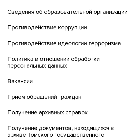
Открытый университет
Сведения об образовательной организации
Парк социогуманитарных технологий ТГУ
Английский для всех
Противодействие коррупции
Центр тестирования иностранных граждан
Противодействие идеологии терроризма
ТГУ
Интернет-лицей
Политика в отношении обработки
персональных данных
Открытые онлайн-курсы (MOOCs)
Вакансии
Платежи онлайн
Банк инициатив по развитию университета
Прием обращений граждан
Получение архивных справок
Получение документов, находящихся в
архиве Томского государственного