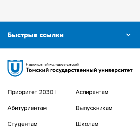
Быстрые ссылки
Научная библиотека
Сибирский ботанический сад
Эндаумент-фонд
Приоритет 2030 |
Аспирантам
Томский региональный центр коллективного
пользования
Абитуриентам
Выпускникам
Бизнес-инкубатор
Студентам
Школам
Транссибирский научный путь