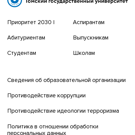
Эндаумент-фонд
Приоритет 2030 |
Аспирантам
Томский региональный центр коллективного
пользования
Абитуриентам
Выпускникам
Бизнес-инкубатор
Студентам
Школам
Транссибирский научный путь
Открытый университет
Сведения об образовательной организации
Парк социогуманитарных технологий ТГУ
Английский для всех
Противодействие коррупции
Центр тестирования иностранных граждан
Противодействие идеологии терроризма
ТГУ
Интернет-лицей
Политика в отношении обработки
персональных данных