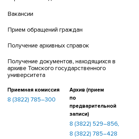
Открытые онлайн-курсы (MOOCs)
Вакансии
Платежи онлайн
Банк инициатив по развитию университета
Прием обращений граждан
Получение архивных справок
Получение документов, находящихся в
архиве Томского государственного
университета
Приемная комиссия
Архив (прием
по
8 (3822) 785–300
предварительной
записи)
8 (3822) 529–856,
8 (3822) 785–428