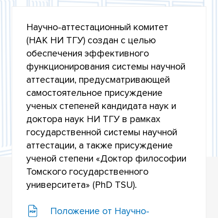
НАУЧНО-АТТЕСТАЦИОННЫЙ КОМИТЕТ
Научно-аттестационный комитет
ЛОКАЛЬНЫЕ АКТЫ
(НАК НИ ТГУ) создан с целью
РЕГУЛИРОВАНИЕ ДЕЯТЕЛЬНОСТИ
обеспечения эффективного
ДИССОВЕТОВ
функционирования системы научной
аттестации, предусматривающей
ДОРОЖНАЯ КАРТА СОИСКАТЕЛЯ
самостоятельное присуждение
ТРЕБОВАНИЯ К СОИСКАТЕЛЯМ И
ученых степеней кандидата наук и
ДИССЕРТАЦИИ
доктора наук НИ ТГУ в рамках
ПЕРЕЧЕНЬ РЕЦЕНЗИРУЕМЫХ ЖУРНАЛОВ И
государственной системы научной
ИЗДАНИЙ
аттестации, а также присуждение
ученой степени «Доктор философии
ДИССЕРТАЦИОННЫЕ СОВЕТЫ НИ ТГУ
Томского государственного
ДИССЕРТАЦИИ И ОБЪЯВЛЕНИЯ О ЗАЩИТАХ В
университета» (PhD TSU).
СОВЕТАХ НИ ТГУ
Положение от Научно-
ПОЛУЧЕНИЕ ДИПЛОМОВ О ПРИСУЖДЕНИИ