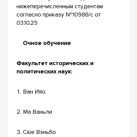
А.М. СИБИРЯКОВА
нижеперечисленным студентам
согласно приказу №10986/с от
ПЕРЕВОД НА БЮДЖЕТ
03.10.25
Очное обучение
Факультет исторических и
политических наук:
1.
Ван Ияо
2.
Ма Ваньли
3.
Сюе Вэньбо