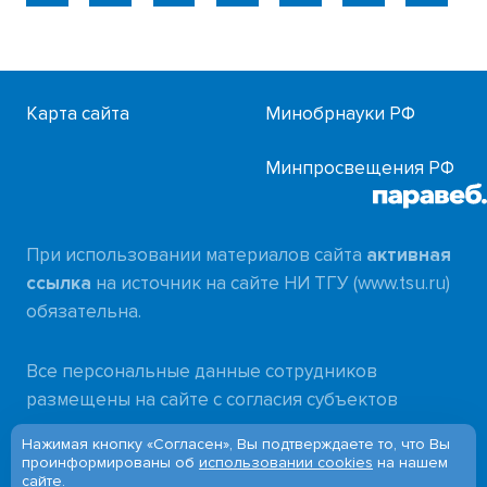
Карта сайта
Минобрнауки РФ
Минпросвещения РФ
При использовании материалов сайта
активная
ссылка
на источник на сайте НИ ТГУ (www.tsu.ru)
обязательна.
Все персональные данные сотрудников
размещены на сайте с согласия субъектов
персональных данных в соответствии с
Нажимая кнопку «Согласен», Вы подтверждаете то, что Вы
требованиями
проинформированы об
использовании cookies
на нашем
сайте.
Федерального закона от 27.07.2006 № 152-ФЗ