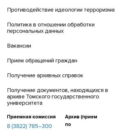
Центр тестирования иностранных граждан
Противодействие идеологии терроризма
ТГУ
Интернет-лицей
Политика в отношении обработки
персональных данных
Открытые онлайн-курсы (MOOCs)
Вакансии
Платежи онлайн
Банк инициатив по развитию университета
Прием обращений граждан
Получение архивных справок
Получение документов, находящихся в
архиве Томского государственного
университета
Приемная комиссия
Архив (прием
по
8 (3822) 785–300