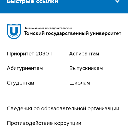
Быстрые ссылки
Научная библиотека
Сибирский ботанический сад
Эндаумент-фонд
Приоритет 2030 |
Аспирантам
Томский региональный центр коллективного
пользования
Абитуриентам
Выпускникам
Бизнес-инкубатор
Студентам
Школам
Транссибирский научный путь
Открытый университет
Сведения об образовательной организации
Парк социогуманитарных технологий ТГУ
Английский для всех
Противодействие коррупции