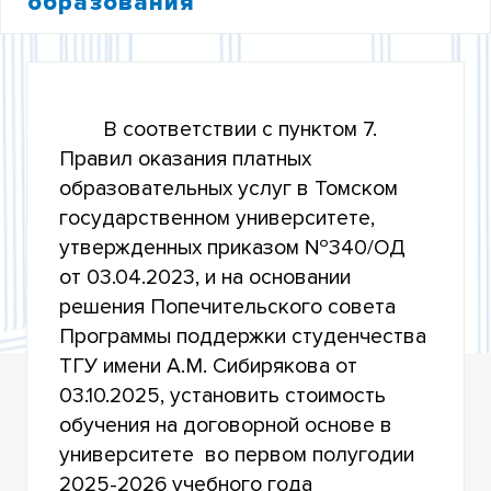
образования
ПЕРЕЧЕНЬ ПЛАТНЫХ ОБРАЗОВАТЕЛЬНЫХ
УСЛУГ
ПОРЯДОК ОФОРМЛЕНИЯ ДОГОВОРОВ
В соответствии с пунктом 7.
Правил оказания платных
ОБРАЗЦЫ ДОГОВОРОВ
образовательных услуг в Томском
государственном университете,
БЛАНКИ ДОКУМЕНТОВ
утвержденных приказом №340/ОД
от 03.04.2023, и на основании
СТОИМОСТЬ ОБУЧЕНИЯ
решения Попечительского совета
ПОРЯДОК ОПЛАТЫ ОБУЧЕНИЯ
Программы поддержки студенчества
ТГУ имени А.М. Сибирякова от
СОЦИАЛЬНЫЙ НАЛОГОВЫЙ ВЫЧЕТ
03.10.2025, установить стоимость
обучения на договорной основе в
ОБРАЗОВАТЕЛЬНЫЙ КРЕДИТ С
ГОСПОДДЕРЖКОЙ
университете во первом полугодии
2025-2026 учебного года
ПРОГРАММА ПОДДЕРЖКИ СТУДЕНЧЕСТВА ИМ.