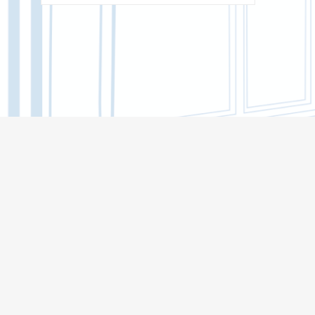
НАУЧНЫЙ ПОЛК
ТГУ ВО ВРЕМЯ ВЕЛИКОЙ
ОТЕЧЕСТВЕННОЙ ВОЙНЫ
ВЕТЕРАНЫ ТГУ В ГОД 75-ЛЕТИЯ
ВЕЛИКОЙ ПОБЕДЫ
СПИСОК СТУДЕНТОВ, АСПИРАНТОВ И
СОТРУДНИКОВ ТГУ, ПРИЗВАННЫХ В
АРМИЮ В ГОДЫ ВЕЛИКОЙ
ОТЕЧЕСТВЕННОЙ ВОЙНЫ 1941-1945
ГГ.
ФОТОГРАФИИ ВОЕННЫХ ЛЕТ
СОТРУДНИКИ И ПРЕПОДАВАТЕЛИ ТГУ
– УЧАСТНИКИ ВЕЛИКОЙ
ОТЕЧЕСТВЕННОЙ ВОЙНЫ 1941–1945
ГГ