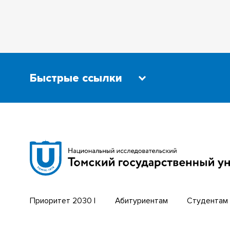
Быстрые ссылки
Научная библиотека
Бизнес-
Сибирский ботанический сад
Трансси
Эндаумент-фонд
Открыты
Томский региональный центр
Парк со
коллективного пользования
техноло
Приоритет 2030 |
Абитуриентам
Студентам