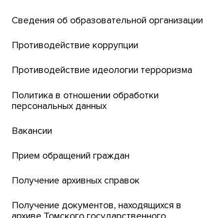
Открытый университет
Сведения об образовательной организации
Парк социогуманитарных технологий ТГУ
Английский для всех
Противодействие коррупции
Центр тестирования иностранных граждан
Противодействие идеологии терроризма
ТГУ
Интернет-лицей
Политика в отношении обработки
персональных данных
Открытые онлайн-курсы (MOOCs)
Вакансии
Платежи онлайн
Банк инициатив по развитию университета
Прием обращений граждан
Получение архивных справок
Получение документов, находящихся в
архиве Томского государственного