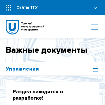
Сайты ТГУ
Важные документы
Управления
ОБЪЕДИНЕННЫЙ СОВЕТ ОБУЧАЮЩИХСЯ
Раздел находится в
«ЕДИНОЕ ОКНО» ПО ПОДДЕРЖКЕ
СТУДЕНЧЕСКИХ СЕМЕЙ
разработке!