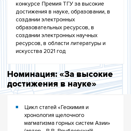
КОНКУРСЕ
конкурсе Премия ТГУ за высокие
достижения в науке, образовании, в
ЛАУРЕАТЫ ПРЕМИИ ТГУ 2021 ГОДА
создании электронных
образовательных ресурсов, в
ДОКУМЕНТЫ КОНКУРСА
создании электронных научных
ресурсов, в области литературы и
искусства 2021 год
Номинация: «За высокие
достижения в науке»
Цикл статей «Геохимия и
хронология щелочного
магматизма горных систем Азии»
(автор - В.В. Врублевский)