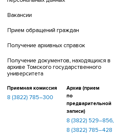
Открытые онлайн-курсы (MOOCs)
Вакансии
Платежи онлайн
Банк инициатив по развитию университета
Прием обращений граждан
Получение архивных справок
Получение документов, находящихся в
архиве Томского государственного
университета
Приемная комиссия
Архив (прием
по
8 (3822) 785–300
предварительной
записи)
8 (3822) 529–856,
8 (3822) 785–428