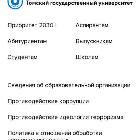
Сибирский ботанический сад
Эндаумент-фонд
Приоритет 2030 |
Аспирантам
Томский региональный центр коллективного
пользования
Абитуриентам
Выпускникам
Бизнес-инкубатор
Студентам
Школам
Транссибирский научный путь
Открытый университет
Сведения об образовательной организации
Парк социогуманитарных технологий ТГУ
Английский для всех
Противодействие коррупции
Центр тестирования иностранных граждан
Противодействие идеологии терроризма
ТГУ
Интернет-лицей
Политика в отношении обработки
персональных данных