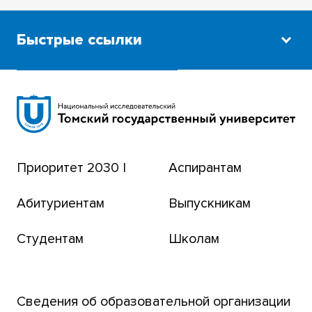
Быстрые ссылки
Научная библиотека
Сибирский ботанический сад
Эндаумент-фонд
Приоритет 2030 |
Аспирантам
Томский региональный центр коллективного
пользования
Абитуриентам
Выпускникам
Бизнес-инкубатор
Студентам
Школам
Транссибирский научный путь
Открытый университет
Сведения об образовательной организации
Парк социогуманитарных технологий ТГУ