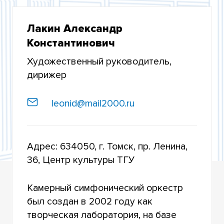
ЦЕНТР КУЛЬТУРЫ
Лакин Александр
ХОРОВАЯ КАПЕЛЛА
Константинович
ДЖАЗ-ОРКЕСТР «ТГУ–62»
Художественный руководитель,
АНСАМБЛЬ СКРИПАЧЕЙ
дирижер
КАМЕРНЫЙ СИМФОНИЧЕСКИЙ ОРКЕСТР
leonid@mail2000.ru
ТРИО ЦЕНТРА КУЛЬТУРЫ
СТУДЕНЧЕСКИЙ МУЗЫКАЛЬНЫЙ ТЕАТР «СМТ
Адрес: 634050, г. Томск, пр. Ленина,
ШОУ»
36, Центр культуры ТГУ
ЛИТЕРАТУРНО-ХУДОЖЕСТВЕННЫЙ ТЕАТР
Камерный симфонический оркестр
ТЕАТР ЭСТРАДНЫХ МИНИАТЮР «ЭСТУС»
был создан в 2002 году как
творческая лаборатория, на базе
ТЕАТР ТАНЦА «ЗЕРКАЛО»