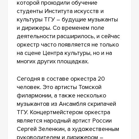
которой проходили обучение
ШКОЛА ТАНЦЕВ «ТВИСТ»
студенты Института искусств и
культуры ТГУ – будущие музыканты
ТЕАТР-СТУДИЯ «МИСТЕРИЯ ТАНЦА»
и дирижеры. Со временем поле
деятельности расширилось, и сейчас
СТУДИЯ ТАНЦА «ЖЕМЧУЖИНА» ТГУ
оркестр часто появляется не только
ТЕАТРАЛЬНАЯ СТУДИЯ «ЛЮДИ»
на сцене Центра культуры, но и на
многих других площадках.
РОК-КЛУБ ТГУ
Сегодня в составе оркестра 20
человек. Это артисты Томской
филармонии, а также несколько
музыкантов из Ансамбля скрипачей
ТГУ. Концертмейстером оркестра
является народный артист России
Сергей Зеленкин, а художественным
руководителем и дирижером –