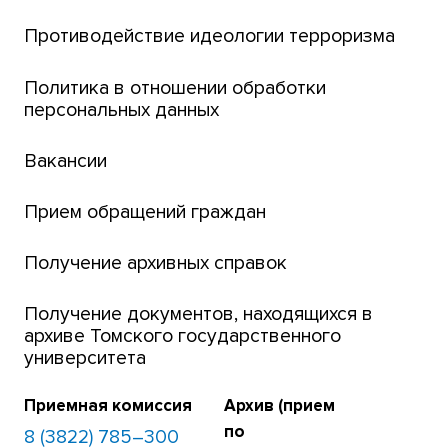
Центр тестирования иностранных граждан
Противодействие идеологии терроризма
ТГУ
Интернет-лицей
Политика в отношении обработки
персональных данных
Открытые онлайн-курсы (MOOCs)
Вакансии
Платежи онлайн
Банк инициатив по развитию университета
Прием обращений граждан
Получение архивных справок
Получение документов, находящихся в
архиве Томского государственного
университета
Приемная комиссия
Архив (прием
по
8 (3822) 785–300