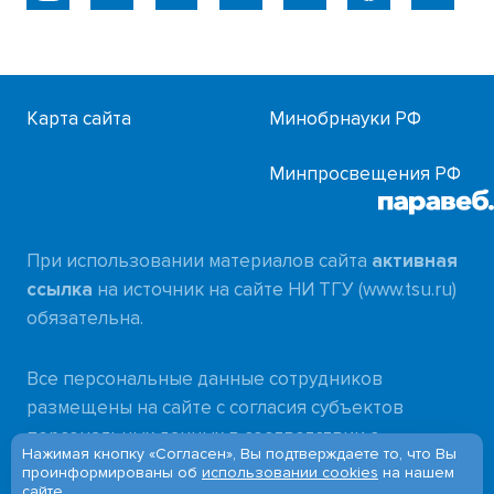
Карта сайта
Минобрнауки РФ
Минпросвещения РФ
При использовании материалов сайта
активная
ссылка
на источник на сайте НИ ТГУ (www.tsu.ru)
обязательна.
Все персональные данные сотрудников
размещены на сайте с согласия субъектов
персональных данных в соответствии с
Нажимая кнопку «Согласен», Вы подтверждаете то, что Вы
требованиями
проинформированы об
использовании cookies
на нашем
сайте.
Федерального закона от 27.07.2006 № 152-ФЗ