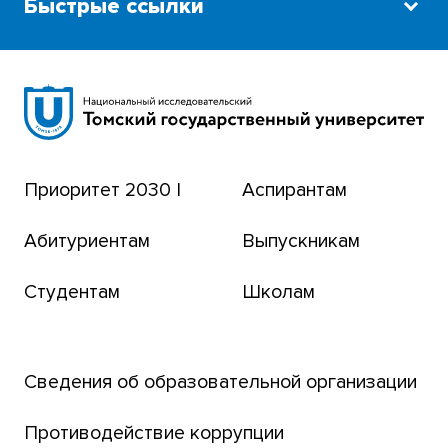
Быстрые ссылки
Научная библиотека
Сибирский ботанический сад
Эндаумент-фонд
Приоритет 2030 |
Аспирантам
Томский региональный центр коллективного
пользования
Абитуриентам
Выпускникам
Бизнес-инкубатор
Студентам
Школам
Транссибирский научный путь
Открытый университет
Сведения об образовательной организации
Парк социогуманитарных технологий ТГУ
Английский для всех
Противодействие коррупции