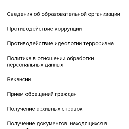
Открытый университет
Сведения об образовательной организации
Парк социогуманитарных технологий ТГУ
Английский для всех
Противодействие коррупции
Центр тестирования иностранных граждан
Противодействие идеологии терроризма
ТГУ
Интернет-лицей
Политика в отношении обработки
персональных данных
Открытые онлайн-курсы (MOOCs)
Вакансии
Платежи онлайн
Банк инициатив по развитию университета
Прием обращений граждан
Получение архивных справок
Получение документов, находящихся в