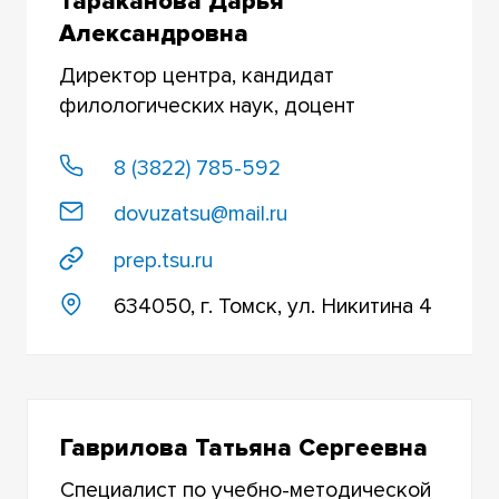
Тараканова Дарья
РАДИОФИЗИЧЕСКИЙ ФАКУЛЬТЕТ
Александровна
ФАКУЛЬТЕТ ЖУРНАЛИСТИКИ
Директор центра, кандидат
филологических наук, доцент
ФАКУЛЬТЕТ ИНОСТРАННЫХ ЯЗЫКОВ
ФАКУЛЬТЕТ ИННОВАЦИОННЫХ ТЕХНОЛОГИЙ
8 (3822) 785-592
ФАКУЛЬТЕТ ИСТОРИЧЕСКИХ И
dovuzatsu@mail.ru
ПОЛИТИЧЕСКИХ НАУК
prep.tsu.ru
ФАКУЛЬТЕТ ПСИХОЛОГИИ
634050, г. Томск, ул. Никитина 4
ФАКУЛЬТЕТ ФИЗИЧЕСКОЙ КУЛЬТУРЫ
ФИЗИКО-ТЕХНИЧЕСКИЙ ФАКУЛЬТЕТ
ФИЗИЧЕСКИЙ ФАКУЛЬТЕТ
Гаврилова Татьяна Сергеевна
ФИЛОЛОГИЧЕСКИЙ ФАКУЛЬТЕТ
Специалист по учебно-методической