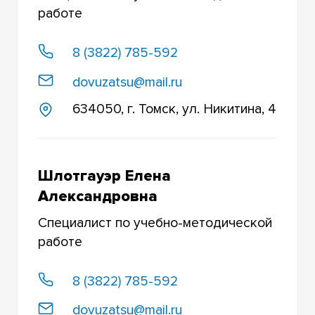
работе
ФИЛОСОФСКИЙ ФАКУЛЬТЕТ
ХИМИЧЕСКИЙ ФАКУЛЬТЕТ
8 (3822) 785-592
dovuzatsu@mail.ru
ИНСТИТУТ ОБРАЗОВАНИЯ
634050, г. Томск, ул. Никитина, 4
ИНСТИТУТ ДИСТАНЦИОННОГО ОБРАЗОВАНИЯ
ЦЕНТР ДОВУЗОВСКОЙ ПОДГОТОВКИ
Шлотгауэр Елена
НОВОСИБИРСКИЙ ЮРИДИЧЕСКИЙ ИНСТИТУТ
(ФИЛИАЛ) ТОМСКОГО ГОСУДАРСТВЕННОГО
Александровна
УНИВЕРСИТЕТА
Специалист по учебно-методической
ГОСУДАРСТВЕННАЯ АКАДЕМИЯ
работе
ПРОМЫШЛЕННОГО МЕНЕДЖМЕНТА ИМ. Н.П.
ПАСТУХОВА (ФИЛИАЛ ТГУ)
8 (3822) 785-592
АЛТАЙСКОЕ ЭКСПЕРИМЕНТАЛЬНОЕ
ХОЗЯЙСТВО (ФИЛИАЛ ТГУ)
dovuzatsu@mail.ru