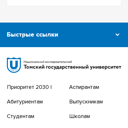
Быстрые ссылки
Научная библиотека
Сибирский ботанический сад
Эндаумент-фонд
Приоритет 2030 |
Аспирантам
Томский региональный центр коллективного
пользования
Абитуриентам
Выпускникам
Бизнес-инкубатор
Студентам
Школам
Транссибирский научный путь