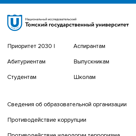
УНИВЕРСИТЕТСКОЙ РОЩЕ
Научная библиотека
УНИВЕРСИТЕТ В ГОДЫ ВОЙНЫ 1941–1945
Сибирский ботанический сад
Эндаумент-фонд
Приоритет 2030 |
Аспирантам
Томский региональный центр коллективного
пользования
Абитуриентам
Выпускникам
Бизнес-инкубатор
Студентам
Школам
Транссибирский научный путь
Открытый университет
Сведения об образовательной организации
Парк социогуманитарных технологий ТГУ
Английский для всех
Противодействие коррупции
Центр тестирования иностранных граждан
Противодействие идеологии терроризма