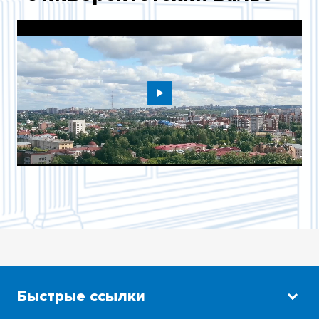
АЛЕКСАНДРОВСКИЙ БУЛЬВАР
ПОРТРЕТНАЯ ГАЛЕРЕЯ
ПОЧЕТНЫЕ ДОКТОРА ТГУ
КНИГА ПОЧЕТНЫХ ГОСТЕЙ
УНИВЕРСИТЕТСКОЕ ШЕСТВИЕ
ПРАВИЛА ДЛЯ СТУДЕНТОВ ИМПЕРАТОРСКОГО
ТОМСКОГО УНИВЕРСИТЕТА
ТВОРЦЫ УНИВЕРСИТЕТСКОЙ НАУКИ И
ОБРАЗОВАНИЯ
ТОМСКИЙ ПЕРИОД В ЖИЗНИ АКАДЕМИКА Н.Н.
СЕМЁНОВА
Быстрые ссылки
ЦЕНТР ЕВРОАЗИАТCКОГО КОНТИНЕНТА В