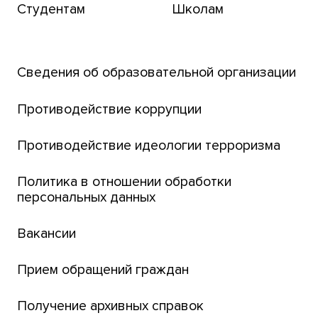
Студентам
Школам
Транссибирский научный путь
Открытый университет
Сведения об образовательной организации
Парк социогуманитарных технологий ТГУ
Английский для всех
Противодействие коррупции
Центр тестирования иностранных граждан
Противодействие идеологии терроризма
ТГУ
Интернет-лицей
Политика в отношении обработки
персональных данных
Открытые онлайн-курсы (MOOCs)
Вакансии
Платежи онлайн
Банк инициатив по развитию университета
Прием обращений граждан
Получение архивных справок