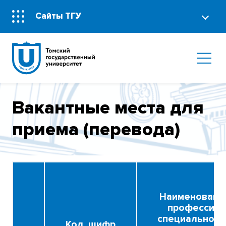
Сайты ТГУ
Вакантные места для
приема (перевода)
Наименовани
профессии,
специальност
Код, шифр