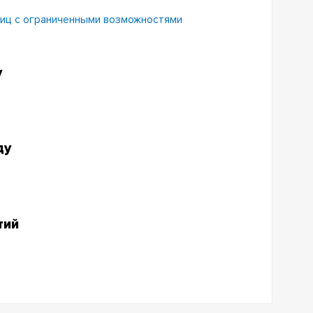
лиц с ограниченными возможностями
у
ду
тий