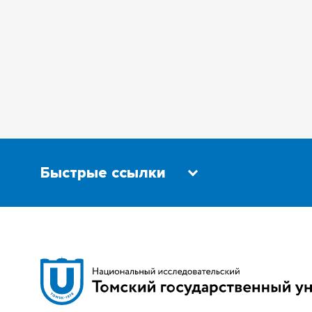
Быстрые ссылки
Научная библиотека
Бизнес-
Сибирский ботанический сад
Трансси
Эндаумент-фонд
Открыты
Томский региональный центр
Парк со
коллективного пользования
техноло