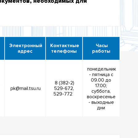
окументов, необходимых для
Электронный
Контактные
Часы
адрес
телефоны
работы
понедельник
- пятница с
09.00 до
,
8 (382-2)
17.00;
pk@mail.tsu.ru
529-672,
суббота,
529-772
воскресенье
- выходные
дни