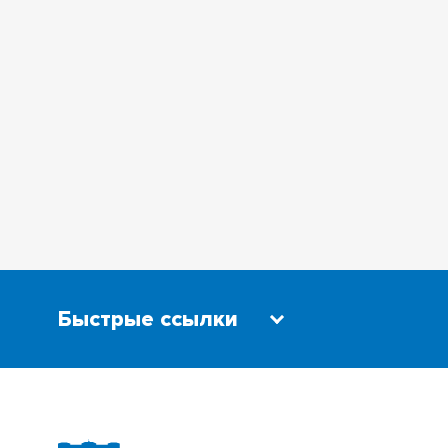
Быстрые ссылки
Научная библиотека
Бизнес-
Сибирский ботанический сад
Трансси
Эндаумент-фонд
Открыты