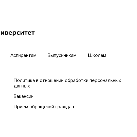
бирский научный путь
Центр тестирования ино
граждан ТГУ
й университет
Интернет-лицей
циогуманитарных
гий ТГУ
Открытые онлайн-курсы
Аспирантам
Выпускникам
Школам
Политика в отношении обработки персональных
данных
Вакансии
Прием обращений граждан