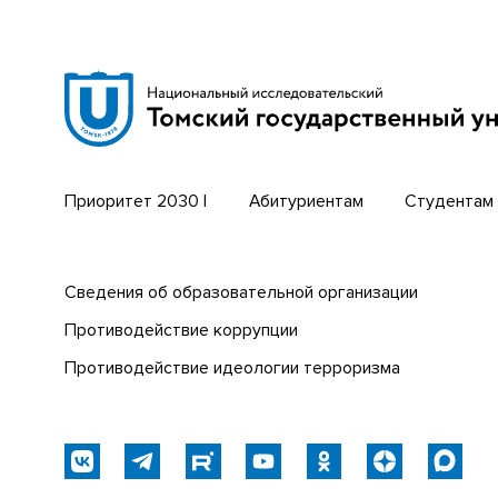
ДОСТИЖЕНИЯ, ПОБЕДЫ
Сибирский ботанический сад
Трансси
Эндаумент-фонд
Открыты
СОТРУДНИКАМ ТОМСКОГО
ГОСУДАРСТВЕННОГО УНИВЕРСИТЕТА
Томский региональный центр
Парк со
коллективного пользования
техноло
ПОРТАЛ КАРЬЕРНЫХ
ВОЗМОЖНОСТЕЙ
Приоритет 2030 |
Абитуриентам
Студентам
ВАКАНСИИ
ЭКСКУРСИОННО-МУЗЕЙНЫЙ
КОМПЛЕКС
Сведения об образовательной организации
Противодействие коррупции
НАЦИОНАЛЬНЫЕ ПРОЕКТЫ РОССИИ
Противодействие идеологии терроризма
ФОРУМ АССОЦИАЦИЙ И
КОНСОРЦИУМОВ СЕВЕРНЫХ
ТЕРРИТОРИЙ
СВЕДЕНИЯ О ДОХОДАХ