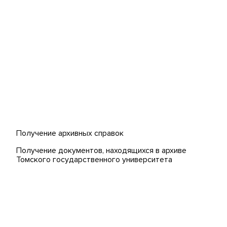
странных
Банк инициатив по развитию
университета
 (MOOCs)
Получение архивных справок
Получение документов, находящихся в архиве
Томского государственного университета