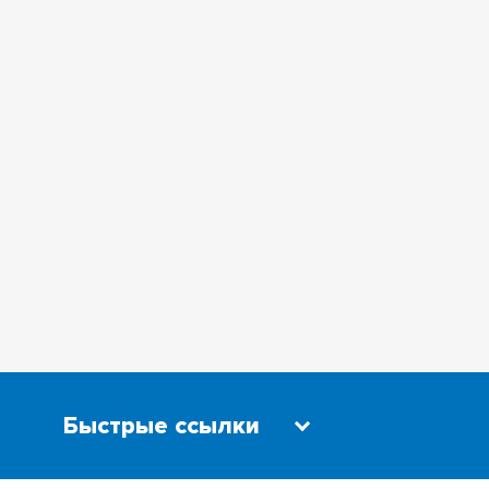
МЕЖДУНАРОДНОЕ
СОТРУДНИЧЕСТВО
КУЛЬТУРА, ИСКУССТВО,
ТВОРЧЕСТВО
СПОРТ И ЗДОРОВЬЕ
СОЦИАЛЬНАЯ ПОДДЕРЖКА
ВОЗМОЖНОСТИ КАМПУСА
КАЛЕНДАРЬ СОБЫТИЙ
НАШ УНИВЕРСИТЕТ
Быстрые ссылки
УНИВЕРСИТЕТ В РЕЙТИНГАХ
Научная библиотека
Бизнес-