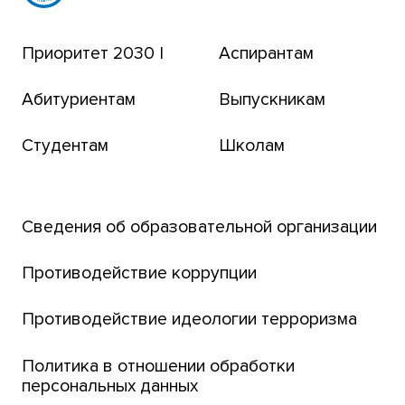
Эндаумент-фонд
Приоритет 2030 |
Аспирантам
Томский региональный центр коллективного
пользования
Абитуриентам
Выпускникам
Бизнес-инкубатор
Студентам
Школам
Транссибирский научный путь
Открытый университет
Сведения об образовательной организации
Парк социогуманитарных технологий ТГУ
Английский для всех
Противодействие коррупции
Центр тестирования иностранных граждан
Противодействие идеологии терроризма
ТГУ
Интернет-лицей
Политика в отношении обработки
персональных данных
Открытые онлайн-курсы (MOOCs)