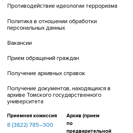
Центр тестирования иностранных граждан
Противодействие идеологии терроризма
ТГУ
Интернет-лицей
Политика в отношении обработки
персональных данных
Открытые онлайн-курсы (MOOCs)
Вакансии
Платежи онлайн
Банк инициатив по развитию университета
Прием обращений граждан
Получение архивных справок
Получение документов, находящихся в
архиве Томского государственного
университета
Приемная комиссия
Архив (прием
по
8 (3822) 785–300
предварительной