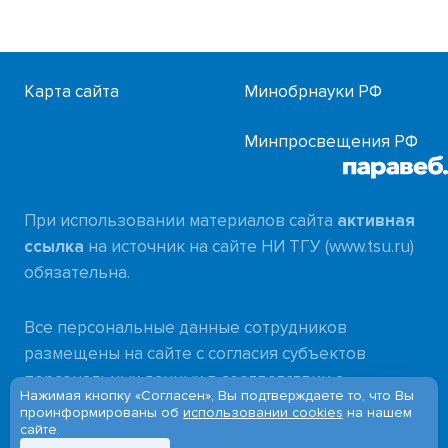
Карта сайта
Минобрнауки РФ
Минпросвещения РФ
При использовании материалов сайта
активная
ссылка
на источник на сайте НИ ТГУ (www.tsu.ru)
обязательна.
Все персональные данные сотрудников
размещены на сайте с согласия субъектов
персональных данных в соответствии с
Нажимая кнопку «Согласен», Вы подтверждаете то, что Вы
требованиями
проинформированы об
использовании cookies
на нашем
сайте.
Федерального закона от 27.07.2006 № 152-ФЗ