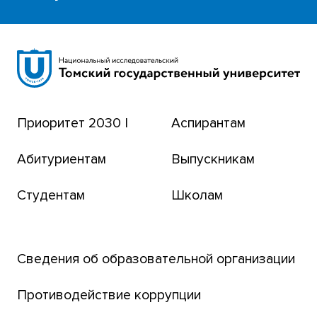
ОБРАТНАЯ СВЯЗЬ ДЛЯ СООБЩЕНИЙ ФАКТОВ О
КОРРУПЦИИ
Научная библиотека
Сибирский ботанический сад
Эндаумент-фонд
Приоритет 2030 |
Аспирантам
Томский региональный центр коллективного
пользования
Абитуриентам
Выпускникам
Бизнес-инкубатор
Студентам
Школам
Транссибирский научный путь
Открытый университет
Сведения об образовательной организации
Парк социогуманитарных технологий ТГУ
Английский для всех
Противодействие коррупции