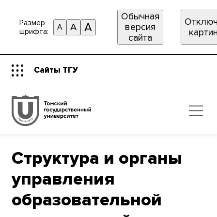
Обычная
Отключ
Размер
A
A
версия
A
шрифта:
карти
сайта
Сайты ТГУ
Структура и органы
управления
образовательной