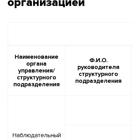
организацией
Наименование
Ф.И.О.
органа
руководителя
управления/
структурного
структурного
подразделения
подразделения
Наблюдательный
с