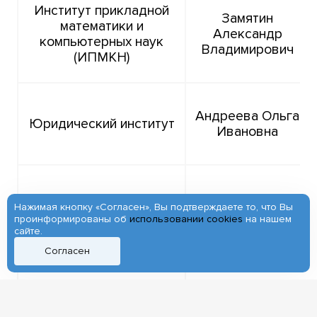
Институт прикладной
Замятин
математики и
Александр
компьютерных наук
Владимирович
(ИПМКН)
Андреева Ольга
Юридический институт
Ивановна
Нажимая кнопку «Согласен», Вы подтверждаете то, что Вы
проинформированы об
использовании cookies
на нашем
Суханова Елена
сайте.
Институт образования
Анатольевна
Согласен