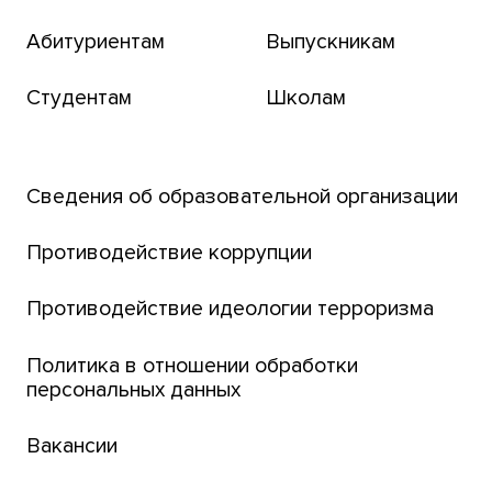
пользования
Абитуриентам
Выпускникам
Бизнес-инкубатор
Студентам
Школам
Транссибирский научный путь
Открытый университет
Сведения об образовательной организации
Парк социогуманитарных технологий ТГУ
Английский для всех
Противодействие коррупции
Центр тестирования иностранных граждан
Противодействие идеологии терроризма
ТГУ
Интернет-лицей
Политика в отношении обработки
персональных данных
Открытые онлайн-курсы (MOOCs)
Вакансии
Платежи онлайн