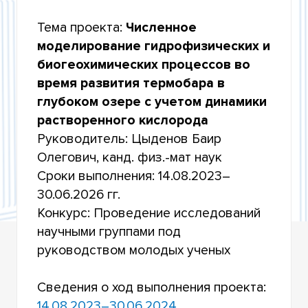
РАЗРАБОТКИ ПО ПРИОРИТЕТНЫМ
НАПРАВЛЕНИЯМ РАЗВИТИЯ НАУЧНО-
Тема проекта:
Численное
ТЕХНОЛОГИЧЕСКОГО КОМПЛЕКСА РОССИИ НА
2014-2020 ГОДЫ»
моделирование гидрофизических и
биогеохимических процессов во
УЧАСТИЕ В КОНКУРСАХ РОССИЙСКОГО
время развития термобара в
НАУЧНОГО ФОНДА
глубоком озере с учетом динамики
УЧАСТИЕ В ФЕДЕРАЛЬНОЙ НАУЧНО-
растворенного кислорода
ТЕХНИЧЕСКОЙ ПРОГРАММЕ РАЗВИТИЯ
ГЕНЕТИЧЕСКИХ ТЕХНОЛОГИЙ НА 2019–2027
Руководитель: Цыденов Баир
ГОДЫ
Олегович, канд. физ.-мат наук
Сроки выполнения: 14.08.2023–
УЧАСТИЕ В КОНКУРСАХ МИНОБРНАУКИ
РОССИИ НА ПРОВЕДЕНИЕ ИССЛЕДОВАНИЙ В
30.06.2026 гг.
РАМКАХ МЕЖДУНАРОДНОГО
МНОГОСТОРОННЕГО И ДВУСТОРОННЕГО
Конкурс: Проведение исследований
СОТРУДНИЧЕСТВА
научными группами под
руководством молодых ученых
ИТОГИ НАУЧНОЙ ДЕЯТЕЛЬНОСТИ
Сведения о ход выполнения проекта:
14.08.2023–30.06.2024