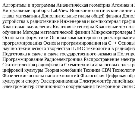
Алгоритмы и программы Аналитическая геометрия Атомная и я
Виртуальные приборы LabView Волоконно-оптические линии 
главы математики Дополнительные главы общей физики Допо
устройства в радиотехнике Инженерная и компьютерная графи
Квантовые вычисления Квантовые сенсоры Квантовые технол
обучение Методы математической физики Микроконтроллеры 
Основы информатики Основы компьютерного проектирования 
программирования Основы программирования на С++ Основы р
научно-технического творчества ПЛИС технологии в радиофи
Подготовка к сдаче и сдача государственного экзамена Полуп
Программирование Радиоэлектроника Распространение элект
Статистическая радиофизика Схемотехника аналоговых электро
цифровой культуры Теория колебаний Техника СВЧ Технологич
Физические основы нанотехнологий Философия Цифровая обр
культуре и спорту Электродинамика Электромонтёр линейных
Электромонтёр станционного оборудования телефонной связи