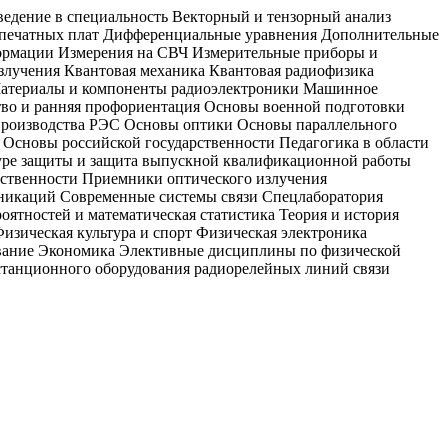
ведение в специальность Векторный и тензорный анализ
 печатных плат Дифференциальные уравнения Дополнительные
ормации Измерения на СВЧ Измерительные приборы и
злучения Квантовая механика Квантовая радиофизика
 Материалы и компоненты радиоэлектроники Машинное
во и ранняя профориентация Основы военной подготовки
производства РЭС Основы оптики Основы параллельного
Основы российской государственности Педагогика в области
дуре защиты и защита выпускной квалификационной работы
обственности Приемники оптического излучения
никаций Современные системы связи Спецлаборатория
оятностей и математическая статистика Теория и история
зическая культура и спорт Физическая электроника
ование Экономика Элективные дисциплины по физической
станционного оборудования радиорелейных линий связи