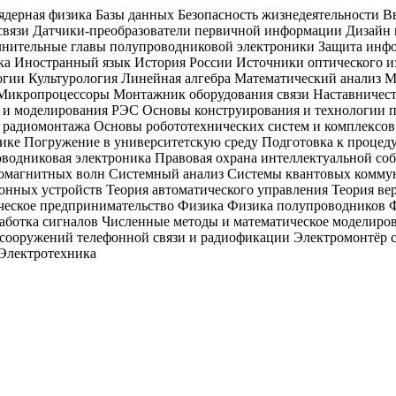
дерная физика Базы данных Безопасность жизнедеятельности В
связи Датчики-преобразователи первичной информации Дизайн
лнительные главы полупроводниковой электроники Защита инф
ка Иностранный язык История России Источники оптического и
огии Культурология Линейная алгебра Математический анализ
Микропроцессоры Монтажник оборудования связи Наставничест
и моделирования РЭС Основы конструирования и технологии 
адиомонтажа Основы робототехнических систем и комплексов 
зике Погружение в университетскую среду Подготовка к проце
роводниковая электроника Правовая охрана интеллектуальной с
ромагнитных волн Системный анализ Системы квантовых комму
нных устройств Теория автоматического управления Теория вер
еское предпринимательство Физика Физика полупроводников Фи
аботка сигналов Численные методы и математическое моделир
 сооружений телефонной связи и радиофикации Электромонтёр 
 Электротехника