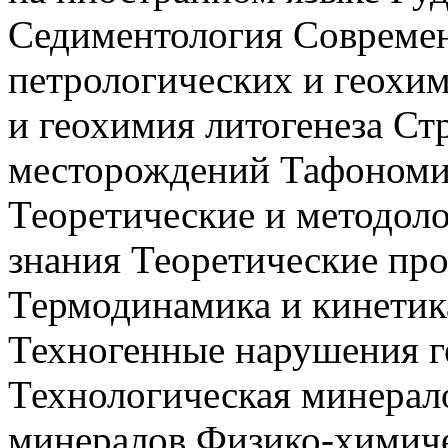
Седиментология Совреме
петрологических и геохи
и геохимия литогенеза Ст
месторождений Тафономия
Теоретические и методол
знания Теоретические пр
Термодинамика и кинетик
Техногенные нарушения г
Технологическая минерал
минералов Физико-химиче