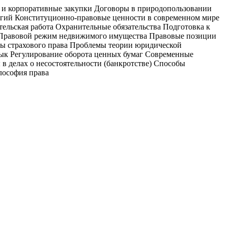
е и корпоративные закупки Договоры в природопользовании
логий Конституционно-правовые ценности в современном мире
ельская работа Охранительные обязательства Подготовка к
а Правовой режим недвижимого имущества Правовые позиции
ы страхового права Проблемы теории юридической
ык Регулирование оборота ценных бумаг Современные
 делах о несостоятельности (банкротстве) Способы
лософия права