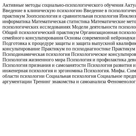
Активные методы социально-психологического обучения Акту
Введение в клиническую психологию Введение в психологиче
практикум Зоопсихология и сравнительная психология Инклю
информатика Математическая статистика Математические мето
психологических исследованиях Модели деятельности психол
Общий психологический практикум Организационная психолог
семейного консультирования Основы современной нейронауки 
Подготовка к процедуре защиты и защита выпускной квалифик
консультирование Практикум по психодиагностике Практикум 
Психодинамическая психология Психологическое консультиров
Психология жизненного мира Психология и профилактика деви
Психология признания и самозанятости Психология развития и
инженерная психология и эргономика Психология. Мифы. Сим
области психологии Социальная психология Социальное предп
аргументации Тренинг знакомства и самоанализа Феноменоло