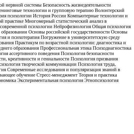
й нервной системы Безопасность жизнедеятельности
ренинговые технологии и групповую терапию Волонтерский
ория психологии История России Компьютерные технологии и
ой практике Многомерный статистический анализ в
и современной психологии Нейрофизиология Общая психология
 образовании Основы российской государственности Основы
гия и психотерапия Погружение в университетскую среду
вания Практикум по возрастной психологии: диагностика и
еднего образования Профессиональная этика Психодиагностика
гия ассертивного поведения Психология безопасности
ти, креативности и гениальности Психология призвания
Психология творческой коммуникации Психология труда,
ия Современные исследования и популяризация знаний в
вающее обучение Стресс-менеджмент Теория и практика
кономика Экспериментальная психология Этнопсихология