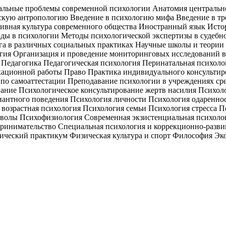
альные проблемы современной психологии Анатомия центрально
скую антропологию Введение в психологию мифа Введение в т
зивная культура современного общества Иностранный язык Ист
ды в психологии Методы психологической экспертизы в судебн
ога в различных социальных практиках Научные школы и теори
ия Организация и проведение мониторинговых исследований в
Педагогика Педагогическая психология Перинатальная психоло
ационной работы Право Практика индивидуального консультиро
по самоаттестации Преподавание психологии в учреждениях ср
ание Психологическое консультирование жертв насилия Психоло
антного поведения Психология личности Психология одареннос
 возрастная психология Психология семьи Психология стресса 
волы Психофизиология Современная экзистенциальная психолог
ринимательство Специальная психология и коррекционно-разви
гический практикум Физическая культура и спорт Философия Э