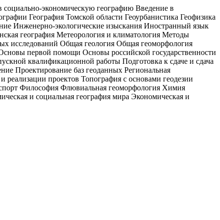
в социально-экономическую географию Введение в
ографии География Томской области Геоурбанистика Геофизика
ение Инженерно-экологические изыскания Иностранный язык
ская география Метеорология и климатология Методы
ых исследований Общая геология Общая геоморфология
Основы первой помощи Основы российской государственности
пускной квалификационной работы Подготовка к сдаче и сдача
ние Проектирование баз геоданных Региональная
и реализации проектов Топография с основами геодезии
 и спорт Философия Флювиальная геоморфология Химия
ческая и социальная география мира Экономическая и