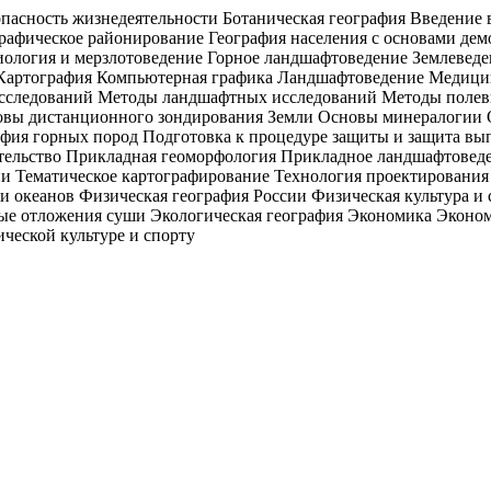
асность жизнедеятельности Ботаническая география Введение 
афическое районирование География населения с основами дем
ология и мерзлотоведение Горное ландшафтоведение Землевед
 Картография Компьютерная графика Ландшафтоведение Медицин
исследований Методы ландшафтных исследований Методы полев
вы дистанционного зондирования Земли Основы минералогии 
афия горных пород Подготовка к процедуре защиты и защита вы
тельство Прикладная геоморфология Прикладное ландшафтоведе
и Тематическое картографирование Технология проектирования 
 и океанов Физическая география России Физическая культура
ые отложения суши Экологическая география Экономика Экономи
ческой культуре и спорту