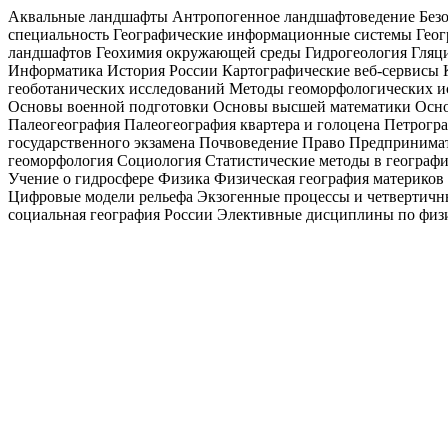
Аквальные ландшафты Антропогенное ландшафтоведение Безоп
специальность Географические информационные системы Геогр
ландшафтов Геохимия окружающей среды Гидрогеология Гляци
Информатика История России Картографические веб-сервисы
геоботанических исследований Методы геоморфологических 
Основы военной подготовки Основы высшей математики Осно
Палеогеография Палеогеография квартера и голоцена Петрогр
государственного экзамена Почвоведение Право Предпринима
геоморфология Социология Статистические методы в географи
Учение о гидросфере Физика Физическая география материков
Цифровые модели рельефа Экзогенные процессы и четвертичн
социальная география России Элективные дисциплины по физи